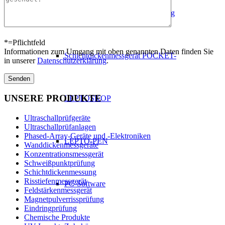
Sonden zur Schichtdickenmessung
*=Pflichtfeld
Informationen zum Umgang mit oben genannten Daten finden Sie
Schichtdickenmessgerät POCKET-
in unserer
Datenschutzerklärung
.
Bitte lasse dieses Feld leer.
UNSERE PRODUKTE
LEPTOSKOP
Ultraschallprüfgeräte
Ultraschallprüfanlagen
Phased-Array-Geräte und -Elektroniken
LEPTO-PEN
Wanddickenmessgeräte
Konzentrationsmessgerät
Schweißpunktprüfung
Schichtdickenmessung
Risstiefenmessgerät
PC-Software
Feldstärkenmessgerät
Magnetpulverrissprüfung
Eindringprüfung
Chemische Produkte